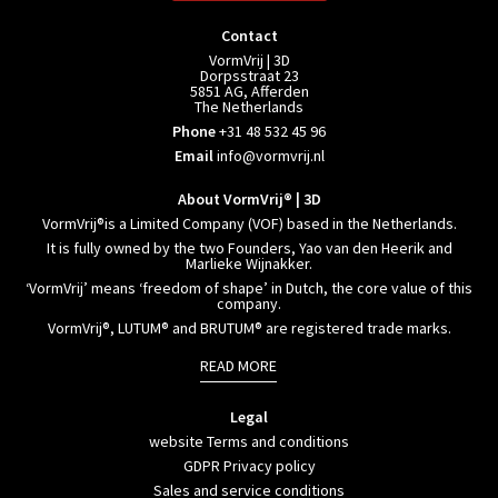
Contact
VormVrij | 3D
Dorpsstraat 23
5851 AG, Afferden
The Netherlands
Phone
+31 48 532 45 96
Email
info@vormvrij.nl
About VormVrij® | 3D
VormVrij®is a Limited Company (VOF) based in the Netherlands.
It is fully owned by the two Founders, Yao van den Heerik and
Marlieke Wijnakker.
‘VormVrij’ means ‘freedom of shape’ in Dutch, the core value of this
company.
VormVrij®, LUTUM® and BRUTUM® are registered trade marks.
READ MORE
Legal
website Terms and conditions
GDPR Privacy policy
Sales and service conditions